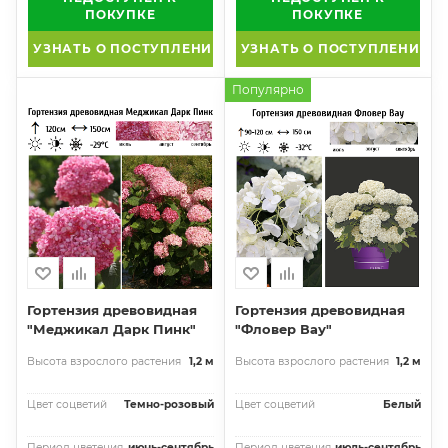
ПОКУПКЕ
ПОКУПКЕ
УЗНАТЬ О ПОСТУПЛЕНИИ
УЗНАТЬ О ПОСТУПЛЕНИИ
Популярно
Гортензия древовидная
Гортензия древовидная
"Меджикал Дарк Пинк"
"Фловер Вау"
Высота взрослого растения
1,2 м
Высота взрослого растения
1,2 м
Цвет соцветий
Темно-розовый
Цвет соцветий
Белый
Период цветения
июнь-сентябрь
Период цветения
июль-сентябрь