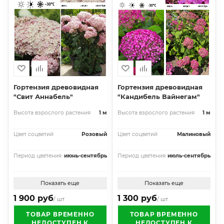
Гортензия древовидная
Гортензия древовидная
"Свит Аннабель"
"Кандибель Вайнегам"
Высота взрослого растения
1 м
Высота взрослого растения
1 м
Цвет соцветий
Розовый
Цвет соцветий
Малиновый
Период цветения
июнь-сентябрь
Период цветения
июль-сентябрь
Показать еще
Показать еще
1 900 руб
1 300 руб
/ шт
/ шт
ТОВАР ВРЕМЕННО
ТОВАР ВРЕМЕННО
НЕДОСТУПЕН К
НЕДОСТУПЕН К