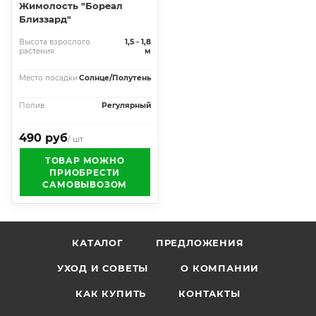
Жимолость "Бореал
Близзард"
Высота взрослого
1,5 - 1,8
растения
м
Место посадки
Солнце/Полутень
Полив
Регулярный
490 руб
/ шт
ТОВАР МОЖНО
ПРИОБРЕСТИ
САМОВЫВОЗОМ
КАТАЛОГ
ПРЕДЛОЖЕНИЯ
УХОД И СОВЕТЫ
О КОМПАНИИ
КАК КУПИТЬ
КОНТАКТЫ