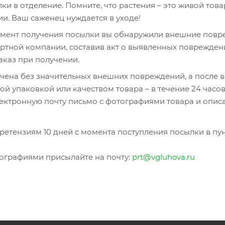
ки в отделение. Помните, что растения – это живой това
и. Ваш саженец нуждается в уходе!
момент получения посылки вы обнаружили внешние повр
ртной компании, составив акт о выявленных повреждени
аказ при получении.
чена без значительных внешних повреждений, а после 
й упаковкой или качеством товара – в течение 24 часо
ектронную почту письмо с фотографиями товара и опис
етензиям 10 дней с момента поступления посылки в пун
тографиями присылайте на почту:
prt@vgluhova.ru