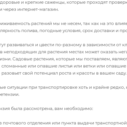
 здоровые и крепкие саженцы, которые проходят провер
и через интернет-магазин.
риживаемость растений мы не несем, так как на это вли
лярность полива, погодные условия, срок доставки и про
ут развиваться и цвести по-разному в зависимости от 
в неподходящих для растения местах может оказать нега
зни. Садовые растения, которые мы поставляем, являют
к сломанные или опавшие листья или ветки или опавшие 
 разовьет свой потенциал роста и красоты в вашем саду.
 ситуации при транспортировке хоть и крайне редко, 
етензии.
ензия была рассмотрена, вам необходимо:
з почтового отделения или пункта выдачи транспортной 