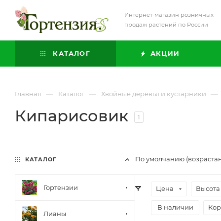
Интернет-магазин розничных
продаж растений по России
КАТАЛОГ
АКЦИИ
—
—
—
Главная
Каталог
Хвойные деревья и кустарники
Кипарисовик
1
По умолчанию (возраста
КАТАЛОГ
Гортензии
Цена
Высота
В наличии
Кор
Лианы