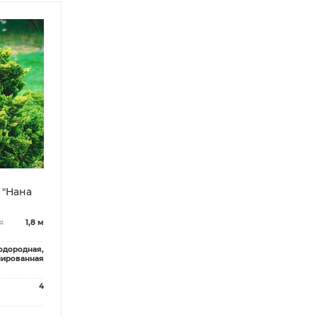
 "Нана
я
1,8 м
одородная,
нированная
4