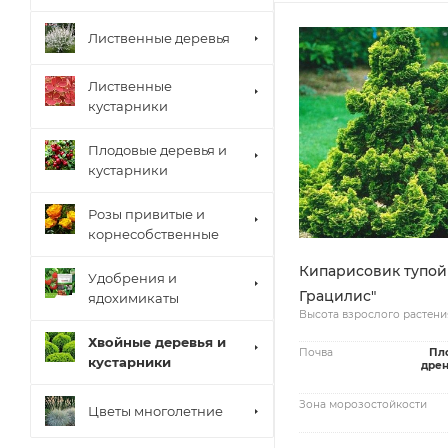
Лиственные деревья
Лиственные
кустарники
Плодовые деревья и
кустарники
Розы привитые и
корнесобственные
Кипарисовик тупой
Удобрения и
Грацилис"
ядохимикаты
Высота взрослого растени
Хвойные деревья и
Почва
Пл
кустарники
дре
Зона морозостойкости
Цветы многолетние