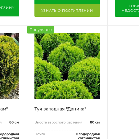
ТОВ
ОРЗИНУ
УЗНАТЬ О ПОСТУПЛЕНИИ
НЕДОСТ
Популярно
иам"
Туя западная "Даника"
я
80 см
Высота взрослого растения
80 см
одородная
Почва
Плодородная
углинистая
суглинистая