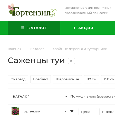
Интернет-магазин розничных
продаж растений по России
КАТАЛОГ
АКЦИИ
—
—
—
Главная
Каталог
Хвойные деревья и кустарники
Саженцы туи
18
Смарагд
Брабант
Шаровидные
80 см
150 см
По умолчанию (возраста
КАТАЛОГ
Гортензии
Цена
Высота