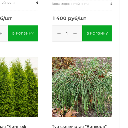
тойкости
4
Зона морозостойкости
4
б
/шт
1 400
руб
/шт
В КОРЗИНУ
В КОРЗИНУ
ная "Кинг оф
Туя складчатая "Випкорд"