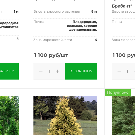
Брабант"
я
1 м
Высота взрослого растения
8 м
Высота взрос
Почва
Плодородная,
Почва
одородная
влажная, хорошо
углинистая
дренированная,
4
Зона морозостойкости
4
Зона морозос
1 100
руб
/шт
1 100
ру
ОРЗИНУ
В КОРЗИНУ
Популярно