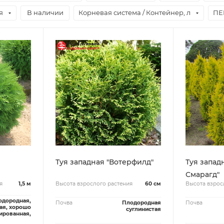
я
В наличии
Корневая система / Контейнер, л
ПЕ
л
Туя западная "Вотерфилд"
Туя запад
Смарагд"
я
1,5 м
Высота взрослого растения
60 см
Высота взрос
одородная,
Почва
Плодородная
Почва
ая, хорошо
суглинистая
ированная,