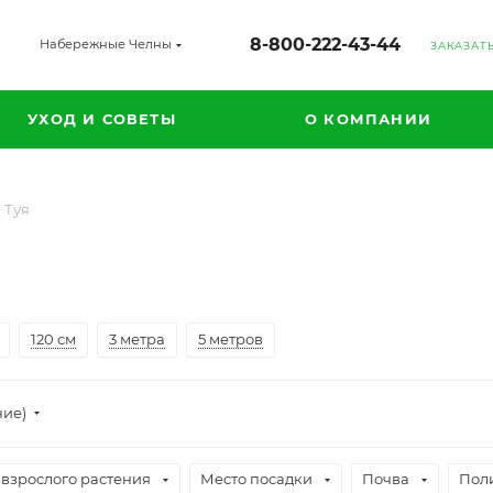
8-800-222-43-44
Набережные Челны
ЗАКАЗАТ
УХОД И СОВЕТЫ
О КОМПАНИИ
Туя
120 см
3 метра
5 метров
ние)
 взрослого растения
Место посадки
Почва
Пол