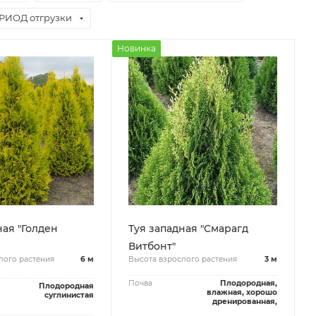
РИОД отгрузки
Новинка
ная "Голден
Туя западная "Смарагд
Витбонт"
лого растения
6 м
Высота взрослого растения
3 м
Почва
Плодородная,
Плодородная
влажная, хорошо
суглинистая
дренированная,