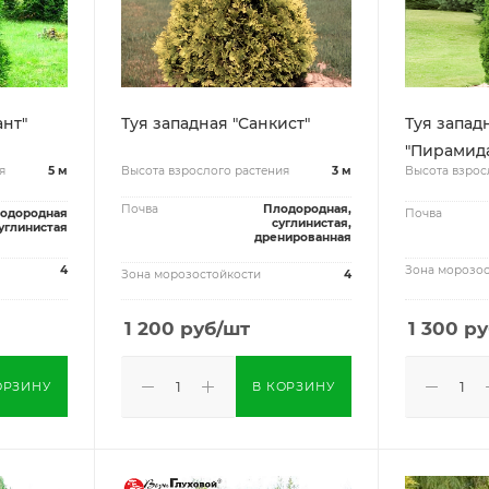
ант"
Туя западная "Санкист"
Туя запад
"Пирамида
я
5 м
Высота взрослого растения
3 м
Высота взрос
Почва
Плодородная,
одородная
Почва
суглинистая,
углинистая
дренированная
4
Зона морозос
Зона морозостойкости
4
1 200
руб
/шт
1 300
ру
ОРЗИНУ
В КОРЗИНУ