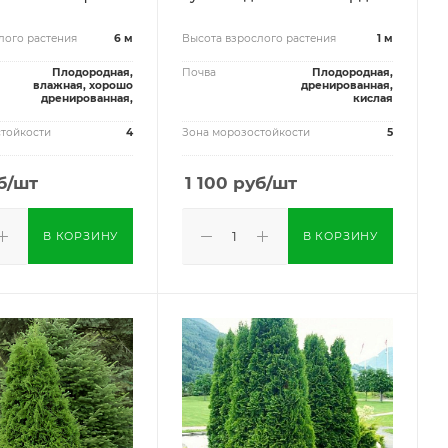
лого растения
6 м
Высота взрослого растения
1 м
Плодородная,
Почва
Плодородная,
влажная, хорошо
дренированная,
дренированная,
кислая
тойкости
4
Зона морозостойкости
5
б
/шт
1 100
руб
/шт
В КОРЗИНУ
В КОРЗИНУ