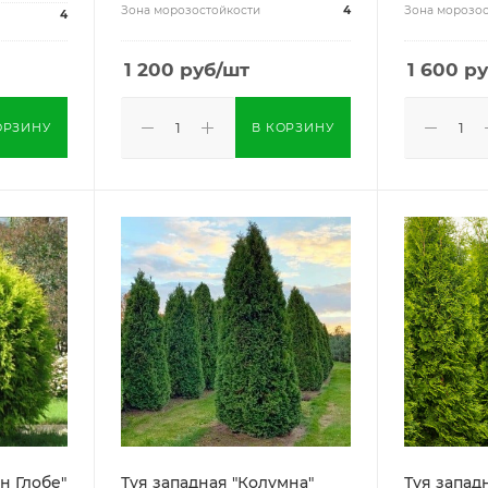
Зона морозостойкости
4
Зона морозос
4
1 200
руб
/шт
1 600
ру
ОРЗИНУ
В КОРЗИНУ
н Глобе"
Туя западная "Колумна"
Туя запад