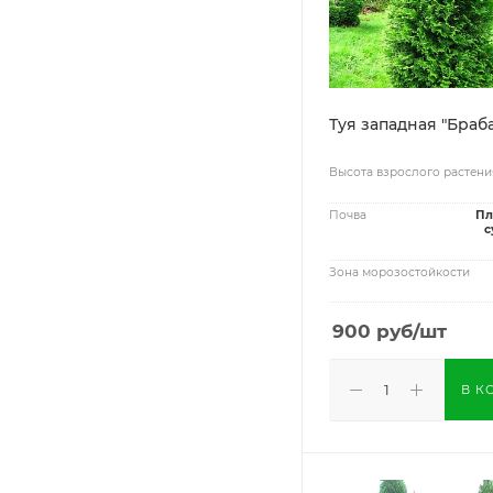
Туя западная "Браб
Высота взрослого растени
Почва
Пл
с
Зона морозостойкости
900
руб
/шт
В К