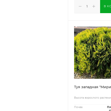
В К
Туя западная "Мир
Высота взрослого растени
Почва
Пл
с