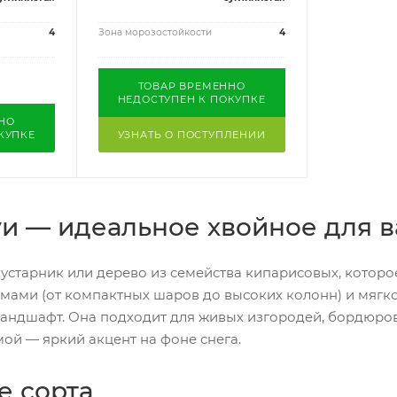
4
Зона морозостойкости
4
ТОВАР ВРЕМЕННО
НЕДОСТУПЕН К ПОКУПКЕ
НО
КУПКЕ
УЗНАТЬ О ПОСТУПЛЕНИИ
и — идеальное хвойное для в
устарник или дерево из семейства кипарисовых, которо
ми (от компактных шаров до высоких колонн) и мягкой 
ландшафт. Она подходит для живых изгородей, бордюров
мой — яркий акцент на фоне снега.
е сорта