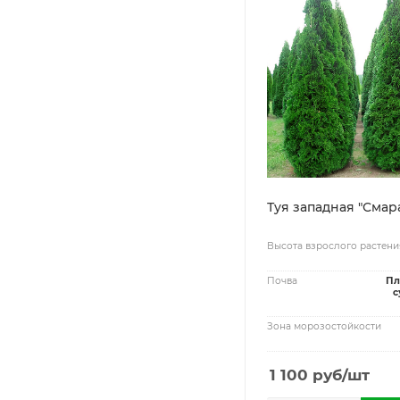
Туя западная "Смар
Высота взрослого растени
Почва
Пл
с
Зона морозостойкости
1 100
руб
/шт