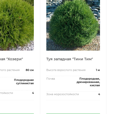
ная "Хозери"
Туя западная "Тини Тим"
лого растения
80 см
Высота взрослого растения
1 м
Почва
Плодородная,
Плодородная
дренированная,
суглинистая
кислая
тойкости
4
Зона морозостойкости
4