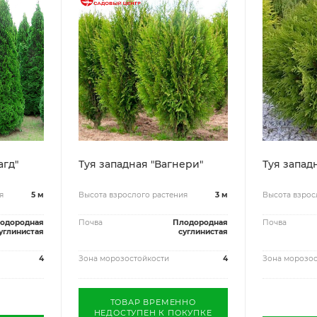
агд"
Туя западная "Вагнери"
Туя запад
я
5 м
Высота взрослого растения
3 м
Высота взрос
одородная
Почва
Плодородная
Почва
углинистая
суглинистая
4
Зона морозостойкости
4
Зона морозос
ТОВАР ВРЕМЕННО
НЕДОСТУПЕН К ПОКУПКЕ