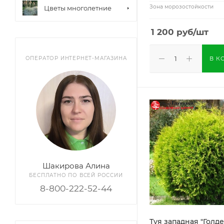
Зона морозостойкости
Цветы многолетние
1 200
руб
/шт
В К
ОПЕРАТОР ИНТЕРНЕТ-МАГАЗИНА
Шакирова Алина
БЕСПЛАТНО ПО ВСЕЙ РОССИИ
8-800-222-52-44
Туя западная "Голде