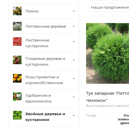
Наши предложени
Лианы
Лиственные деревья
Лиственные
кустарники
Плодовые деревья и
кустарники
Розы привитые и
корнесобственные
Туя западная "Литт
Удобрения и
Чемпион"
ядохимикаты
Высота взрослого растени
Хвойные деревья и
Почва
Пл
кустарники
влажн
дрен