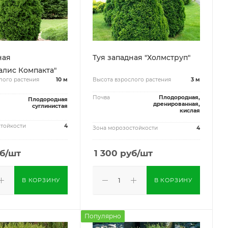
ная
Туя западная "Холмструп"
лис Компакта"
лого растения
10 м
Высота взрослого растения
3 м
Почва
Плодородная,
Плодородная
дренированная,
суглинистая
кислая
тойкости
4
Зона морозостойкости
4
б
/шт
1 300
руб
/шт
В КОРЗИНУ
В КОРЗИНУ
Популярно