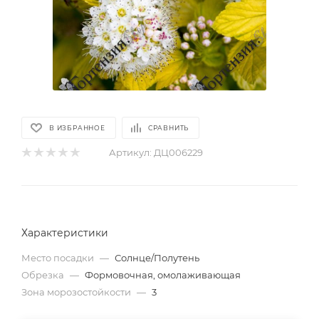
В ИЗБРАННОЕ
СРАВНИТЬ
Артикул:
ДЦ006229
Характеристики
Место посадки
—
Солнце/Полутень
Обрезка
—
Формовочная, омолаживающая
Зона морозостойкости
—
3