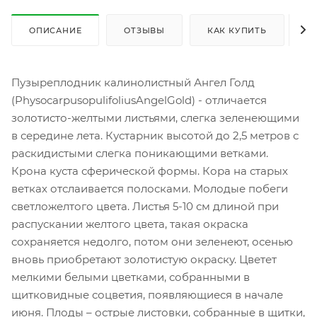
ОПИСАНИЕ
ОТЗЫВЫ
КАК КУПИТЬ
О
Пузыреплодник калинолистный Ангел Голд
(PhysocarpusopulifoliusAngelGold) - отличается
золотисто-желтыми листьями, слегка зеленеющими
в середине лета. Кустарник высотой до 2,5 метров с
раскидистыми слегка поникающими ветками.
Крона куста сферической формы. Кора на старых
ветках отслаивается полосками. Молодые побеги
светложелтого цвета. Листья 5-10 см длиной при
распускании желтого цвета, такая окраска
сохраняется недолго, потом они зеленеют, осенью
вновь приобретают золотистую окраску. Цветет
мелкими белыми цветками, собранными в
щитковидные соцветия, появляющиеся в начале
июня. Плоды – острые листовки, собранные в щитки,