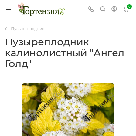
0
Пузыреплодник
Пузыреплодник
калинолистный "Ангел
Голд"