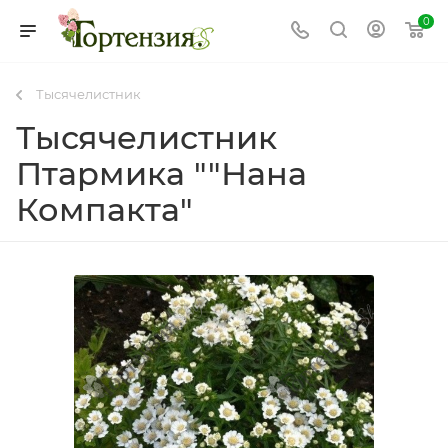
0
Тысячелистник
Тысячелистник
Птармика ""Нана
Компакта"