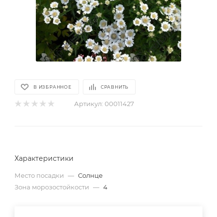
В ИЗБРАННОЕ
СРАВНИТЬ
Артикул:
00011427
Характеристики
Место посадки
—
Солнце
Зона морозостойкости
—
4