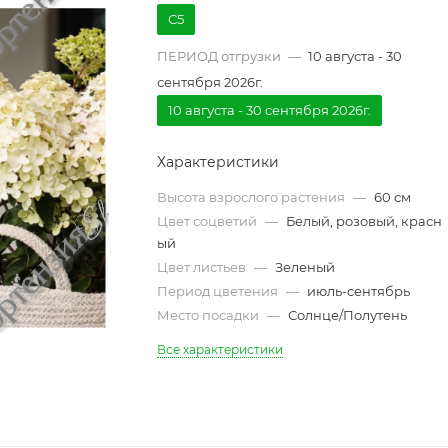
С5
ПЕРИОД отгрузки
—
10 августа - 30
сентября 2026г.
10 августа - 30 сентября 2026г.
Характеристики
Высота взрослого растения
—
60 см
Цвет соцветий
—
Белый, розовый, красн
ый
Цвет листьев
—
Зеленый
Период цветения
—
июль-сентябрь
Место посадки
—
Солнце/Полутень
Все характеристики