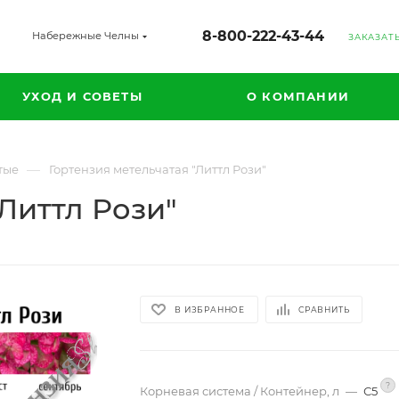
8-800-222-43-44
Набережные Челны
ЗАКАЗАТ
УХОД И СОВЕТЫ
О КОМПАНИИ
—
тые
Гортензия метельчатая "Литтл Рози"
Литтл Рози"
В ИЗБРАННОЕ
СРАВНИТЬ
?
Корневая система / Контейнер, л
—
С5