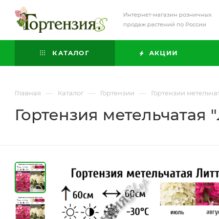
Интернет-магазин розничных
продаж растений по России
КАТАЛОГ
АКЦИИ
—
—
—
Главная
Каталог
Гортензии
Гортензии метельча
Гортензия метельчатая "