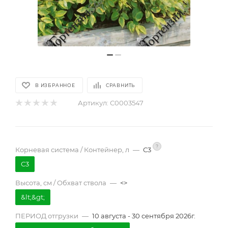
В ИЗБРАННОЕ
СРАВНИТЬ
Артикул:
С0003547
?
Корневая система / Контейнер, л
—
С3
С3
Высота, см / Обхват ствола
—
<>
&lt;&gt;
ПЕРИОД отгрузки
—
10 августа - 30 сентября 2026г.