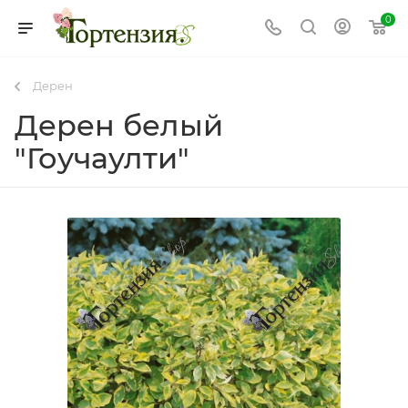
0
Дерен
Дерен белый
"Гоучаулти"