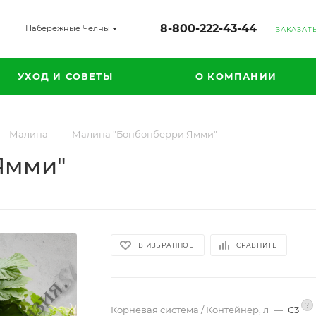
8-800-222-43-44
Набережные Челны
ЗАКАЗАТ
УХОД И СОВЕТЫ
О КОМПАНИИ
—
—
Малина
Малина "Бонбонберри Ямми"
Ямми"
В ИЗБРАННОЕ
СРАВНИТЬ
?
Корневая система / Контейнер, л
—
С3