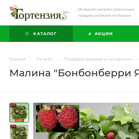
Интернет-магазин розничных
продаж растений по России
КАТАЛОГ
АКЦИИ
—
—
Главная
Каталог
Плодовые деревья и кустарники
Малина "Бонбонберри 