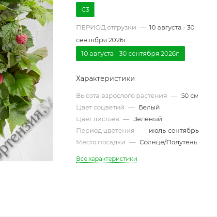
С3
ПЕРИОД отгрузки
—
10 августа - 30
сентября 2026г.
10 августа - 30 сентября 2026г.
Характеристики
Высота взрослого растения
—
50 см
Цвет соцветий
—
Белый
Цвет листьев
—
Зеленый
Период цветения
—
июль-сентябрь
Место посадки
—
Солнце/Полутень
Все характеристики