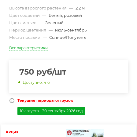
Высота взрослого растения
—
2,2 м
Цвет соцветий
—
Белый, розовый
Цвет листьев
—
Зеленый
Период цветения
—
июль-сентябрь
Место посадки
—
Солнце/Полутень
Все характеристики
750
руб
/шт
Доступно: 416
Текущие периоды отгрузок
10 августа - 30 сентября 2026 год
Акция