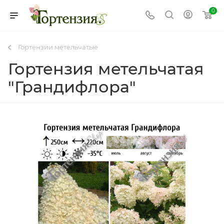
0
Гортензии метельчатые
Гортензия метельчатая
"Грандифлора"