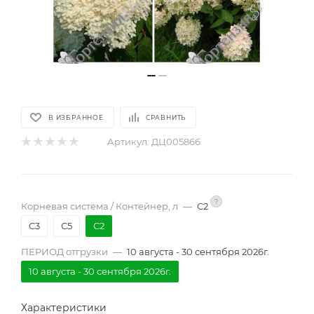
В ИЗБРАННОЕ
СРАВНИТЬ
Артикул:
ДЦ005866
?
Корневая система / Контейнер, л
—
С2
С3
С5
С2
ПЕРИОД отгрузки
—
10 августа - 30 сентября 2026г.
10 августа - 30 сентября 2026г.
Характеристики