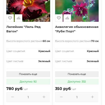
Лилейник "Лиль Ред
Аквилегия обыкновенная
Вагон"
"Руби Порт"
Высота взрослого растения
60 см
Высота взрослого растения
70 см
Цвет соцветий
Красный
Цвет соцветий
Красный
Цвет листьев
Зеленый
Цвет листьев
Зеленый
Показать еще
Показать еще
Доступно: 92
Доступно: 332
780 руб
350 руб
/ шт
/ шт