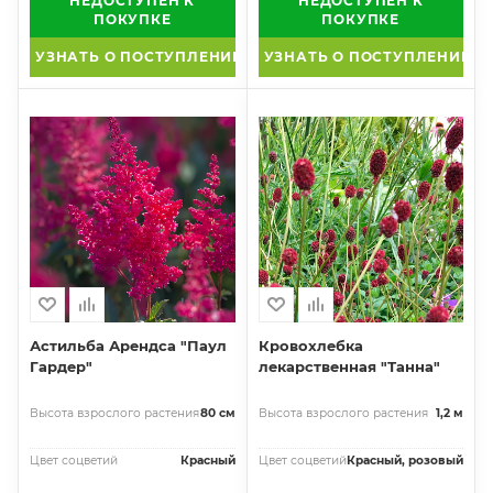
НЕДОСТУПЕН К
НЕДОСТУПЕН К
ПОКУПКЕ
ПОКУПКЕ
УЗНАТЬ О ПОСТУПЛЕНИИ
УЗНАТЬ О ПОСТУПЛЕНИИ
Астильба Арендса "Паул
Кровохлебка
Гардер"
лекарственная "Танна"
Высота взрослого растения
80 см
Высота взрослого растения
1,2 м
Цвет соцветий
Красный
Цвет соцветий
Красный, розовый