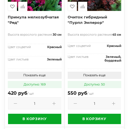
Примула мелкозубчатая
Очиток гибридный
"Ред"
"Пурпл Эмперор"
Высота взрослого растения
30 см
Высота взрослого растения
45 см
Цвет соцветий
Красный
Цвет соцветий
Красный
Цвет листьев
Зеленый,
Цвет листьев
Зеленый
бордовый
Показать еще
Показать еще
Доступно: 169
Доступно: 50
420 руб
550 руб
/ шт
/ шт
В КОРЗИНУ
В КОРЗИНУ