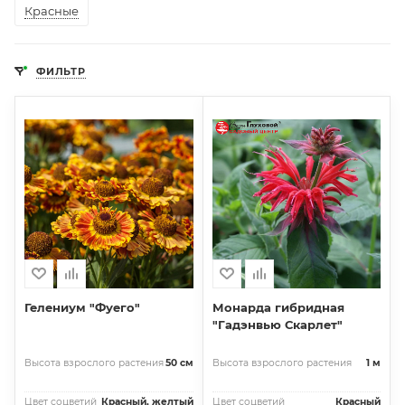
Красные
ФИЛЬТР
Гелениум "Фуего"
Монарда гибридная
"Гадэнвью Скарлет"
Высота взрослого растения
50 см
Высота взрослого растения
1 м
Цвет соцветий
Красный, желтый
Цвет соцветий
Красный