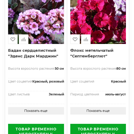
Бадан сердцелистный
Флокс метельчатый
"Эденс Дарк Марджин"
"Септемберглют"
Высота взрослого растения
50 см
Высота взрослого растения
80 см
Цвет соцветий
Красный, розовый
Цвет соцветий
Красный
Цвет листьев
Зеленый
Период цветения
июль-август
Показать еще
Показать еще
ТОВАР ВРЕМЕННО
ТОВАР ВРЕМЕННО