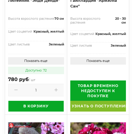
Лилейник "Энди Денди"
Гайллардия "Аризона
Сан"
Высота взрослого растения
70 см
Высота взрослого
20 - 30
растения
см
Цвет соцветий
Красный, желтый
Цвет соцветий
Красный, желтый
Цвет листьев
Зеленый
Цвет листьев
Зеленый
Показать еще
Показать еще
Доступно: 72
780 руб
/ шт
ТОВАР ВРЕМЕННО
НЕДОСТУПЕН К
ПОКУПКЕ
В КОРЗИНУ
УЗНАТЬ О ПОСТУПЛЕНИИ